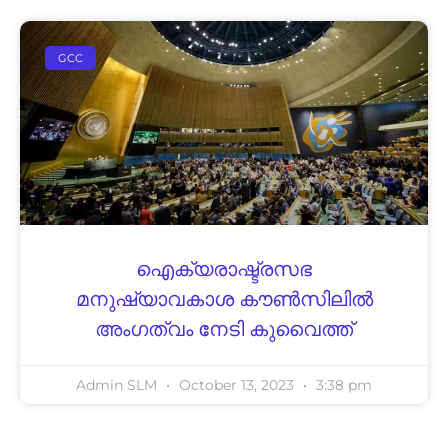
GCC
ഐക്യരാഷ്ട്രസഭ
മനുഷ്യാവകാശ കൗൺസിലിൽ
അംഗത്വം നേടി കുവൈത്ത്
Admin SLM
October 13, 2023
3:38 pm