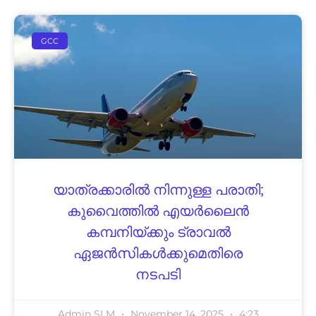
GCC
യാത്രക്കാരിൽ നിന്നുള്ള പരാതി;
കുവൈത്തിൽ എയർലൈൻ
കമ്പനിയ്ക്കും ട്രാവൽ
ഏജൻസികൾക്കുമെതിരെ
നടപടി
Admin SLM
November 14, 2025
4:23