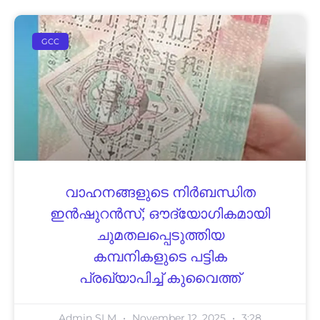
GCC
വാഹനങ്ങളുടെ നിർബന്ധിത
ഇൻഷുറൻസ്; ഔദ്യോഗികമായി
ചുമതലപ്പെടുത്തിയ
കമ്പനികളുടെ പട്ടിക
പ്രഖ്യാപിച്ച് കുവൈത്ത്
Admin SLM
November 12, 2025
3:28