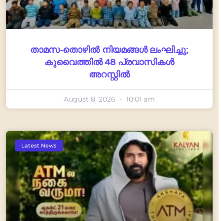
താമസ-തൊഴിൽ നിയമങ്ങൾ ലംഘിച്ചു;
കുവൈത്തിൽ 48 പ്രവാസികൾ
അറസ്റ്റിൽ
August 8, 2026
10:01 am
Latest News