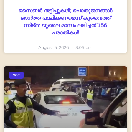
സൈബർ തട്ടിപ്പുകൾ; പൊതുജനങ്ങൾ
ജാഗ്രത പാലിക്കണമെന്ന് കുവൈത്ത്
സിട്ര: ജൂലൈ മാസം ലഭിച്ചത് 156
പരാതികൾ
August 5, 2026
8:06 pm
GCC