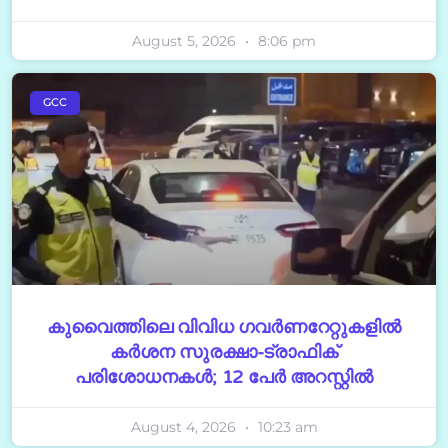
August 5, 2026
8:06 pm
GCC
കുവൈത്തിലെ വിവിധ ഗവർണറേറ്റുകളിൽ
കർശന സുരക്ഷാ-ട്രാഫിക്
പരിശോധനകൾ; 12 പേർ അറസ്റ്റിൽ
August 4, 2026
10:23 am