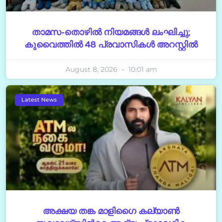
താമസ-തൊഴിൽ നിയമങ്ങൾ ലംഘിച്ചു;
കുവൈത്തിൽ 48 പ്രവാസികൾ അറസ്റ്റിൽ
August 8, 2026
10:01 am
Latest News
അക്ഷയ തങ്ക മാളിഗൈ കല്യാണ്‍