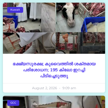
Kuwait
ഭക്ഷ്യസുരക്ഷ; കുവൈത്തിൽ ശക്തമായ
പരിശോധന; 195 കിലോ ഇറച്ചി
പിടിച്ചെടുത്തു
August 2, 2026
9:09 am
GCC