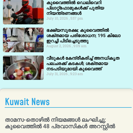
കുവൈത്തിൽ ഡെലിവെറി
പ്ലാറ്റ്‌ഫോമുകൾക്ക് പുതിയ
നിയന്ത്രണങ്ങൾ
July 10, 2026
5:57 pm
ഭക്ഷ്യസുരക്ഷ; കുവൈത്തിൽ
ശക്തമായ പരിശോധന; 195 കിലോ
ഇറച്ചി പിടിച്ചെടുത്തു
August 2, 2026
9:09 am
വീടുകൾ കേന്ദ്രീകരിച്ച് അനധികൃത
പലചരക്ക് കടകൾ; ശക്തമായ
നടപടിയുമായി കുവൈത്ത്
July 31, 2026
9:23 am
Kuwait News
താമസ-തൊഴിൽ നിയമങ്ങൾ ലംഘിച്ചു;
കുവൈത്തിൽ 48 പ്രവാസികൾ അറസ്റ്റിൽ