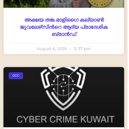
അക്ഷയ തങ്ക മാളിഗൈ കല്യാണ്‍
ജുവലേഴ്‌സിന്‍റെ ആദ്യ പ്രാദേശിക
ബ്രാന്‍ഡ്
August 6, 2026
12:37 pm
GCC