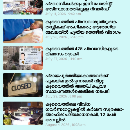
പ്രവാസികൾക്കും ഇനി പോയിന്റ്
അടിസ്ഥാനത്തിലുള്ള റിവാർഡ്
July 11, 2026
9:42 am
കുവൈത്തിൽ പ്രസവ ശുശ്രൂഷക
തസ്തികക്ക് അംഗീകാരം; ആരോഗ്യ
മേഖലയിൽ പുതിയ തൊഴിൽ വിഭാഗം
July 28, 2026
12:46 pm
കുവൈത്തിൽ 425 പ്രവാസികളുടെ
വിലാസം റദ്ദാക്കി
July 27, 2026
11:10 am
പ്രായപൂർത്തിയാകാത്തവർക്ക്
പുകയില ഉൽപ്പന്നങ്ങൾ വിറ്റു;
കുവൈത്തിൽ അഞ്ച് കച്ചവട
സ്ഥാപനങ്ങൾക്കെതിരെ നടപടി
July 29, 2026
8:08 pm
കുവൈത്തിലെ വിവിധ
ഗവർണറേറ്റുകളിൽ കർശന സുരക്ഷാ-
ട്രാഫിക് പരിശോധനകൾ; 12 പേർ
അറസ്റ്റിൽ
August 4, 2026
10:23 am