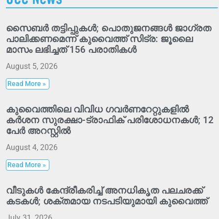
സൈബർ തട്ടിപ്പുകൾ; പൊതുജനങ്ങൾ ജാഗ്രത
പാലിക്കണമെന്ന് കുവൈത്ത് സിട്ര: ജൂലൈ
മാസം ലഭിച്ചത് 156 പരാതികൾ
August 5, 2026
Read More »
കുവൈത്തിലെ വിവിധ ഗവർണറേറ്റുകളിൽ
കർശന സുരക്ഷാ-ട്രാഫിക് പരിശോധനകൾ; 12
പേർ അറസ്റ്റിൽ
August 4, 2026
Read More »
വീടുകൾ കേന്ദ്രീകരിച്ച് അനധികൃത പലചരക്ക്
കടകൾ; ശക്തമായ നടപടിയുമായി കുവൈത്ത്
July 31, 2026