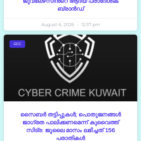
ജുവലേഴ്‌സിന്‍റെ ആദ്യ പ്രാദേശിക
ബ്രാന്‍ഡ്
August 6, 2026
12:37 pm
GCC
സൈബർ തട്ടിപ്പുകൾ; പൊതുജനങ്ങൾ
ജാഗ്രത പാലിക്കണമെന്ന് കുവൈത്ത്
സിട്ര: ജൂലൈ മാസം ലഭിച്ചത് 156
പരാതികൾ