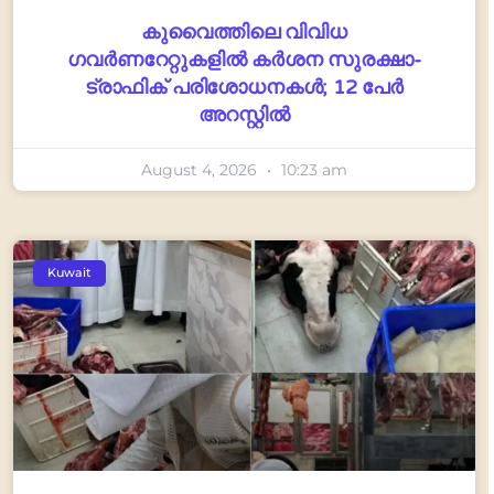
കുവൈത്തിലെ വിവിധ
ഗവർണറേറ്റുകളിൽ കർശന സുരക്ഷാ-
ട്രാഫിക് പരിശോധനകൾ; 12 പേർ
അറസ്റ്റിൽ
August 4, 2026
10:23 am
Kuwait