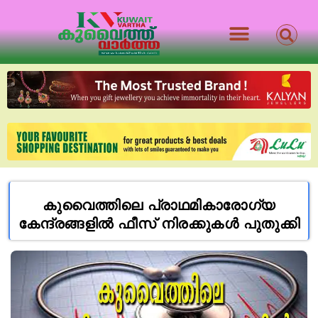
കുവൈത്തിലെ പ്രാഥമികാരോഗ്യ
കേന്ദ്രങ്ങളിൽ ഫീസ് നിരക്കുകൾ പുതുക്കി