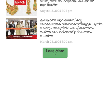
ഡിസ്കൗണ്ട് ഓഫറുമായി കല്യാൺ
ജൂവലേഴ്‌സ്..
August 15, 2025
8:03 pm
കല്യാൺ ജൂവലേഴ്‌സിന്റെ
ലോകോത്തര നിലവാരത്തിലുള്ള പുതിയ
ഷോറൂം അടൂരിൽ; ചലച്ചിത്രതാരം
മംമ്താ മോഹൻദാസ് ഉദ്ഘാടനം
ചെയ്‌തു
March 23, 2025
8:09 am
Load More