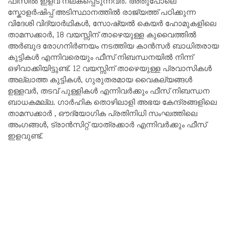
ഫീസിൽ ഇളവ് നല്കപ്പെടുന്നവർ. അതുപോലെ
സ്കോളർഷിപ്പ് അടിസ്ഥാനത്തിൽ രാജ്യത്ത് പഠിക്കുന്ന
വിദേശി വിദ്യാർഥികൾ, സോഷ്യൽ കെയർ ഹോമുകളിലെ
താമസക്കാർ, 18 വയസ്സിന് താഴെയുള്ള കുവൈത്തിൽ
അർബുദ രോഗനിർണയം നടത്തിയ കാൻസർ ബാധിതരായ
കുട്ടികൾ എന്നിവരെയും ഫീസ് നിബന്ധനയിൽ നിന്ന്
ഒഴിവാക്കിയിട്ടുണ്ട്. 12 വയസ്സിന് താഴെയുള്ള പ്രവാസികൾ
അല്ലാത്ത കുട്ടികൾ, ഗുരുതരമായ വൈകല്യങ്ങൾ
ഉള്ളവർ, തടവ് പുള്ളികൾ എന്നിവർക്കും ഫീസ് നിബന്ധന
ബാധകമല്ല. ഗാർഹിക തൊഴിലാളി അഭയ കേന്ദ്രങ്ങളിലെ
താമസക്കാർ , ഔദ്യോഗിക പ്രതിനിധി സംഘത്തിലെ
അംഗങ്ങൾ, ട്രാൻസിറ്റ് യാത്രക്കാർ എന്നിവർക്കും ഫീസ്
ഇളവുണ്ട്.