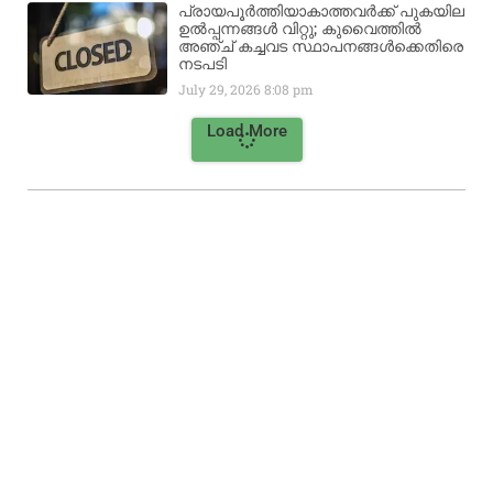
പ്രായപൂർത്തിയാകാത്തവർക്ക് പുകയില
ഉൽപ്പന്നങ്ങൾ വിറ്റു; കുവൈത്തിൽ
അഞ്ച് കച്ചവട സ്ഥാപനങ്ങൾക്കെതിരെ
നടപടി
July 29, 2026
8:08 pm
Load More