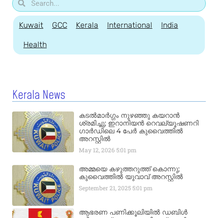
Kuwait
GCC
Kerala
International
India
Health
Kerala News
കടൽമാർഗ്ഗം നുഴഞ്ഞു കയറാൻ
ശ്രമിച്ചു; ഇറാനിയൻ റെവല്യൂഷണറി
ഗാർഡിലെ 4 പേർ കുവൈത്തിൽ
അറസ്റ്റിൽ
May 12, 2026
5:01 pm
അമ്മയെ കഴുത്തറുത്ത് കൊന്നു;
കുവൈത്തിൽ യുവാവ് അറസ്റ്റിൽ
September 21, 2025
5:01 pm
ആഭരണ പണിക്കൂലിയിൽ ഡബിൾ