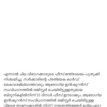
എന്നാൽ ചില വിഭാഗക്കാരുടെ ഫീസ് മന്ത്രാലയം പുതുക്കി
നിശ്ചയിച്ചു .സർക്കാരിന്റെ പ്രത്യേക കാർഡ്
കൈവശമില്ലാത്തവരും ആരോഗ്യ ഇൻഷുറൻസ്
സംവിധാനത്തിൽ രജിസ്റ്റർ ചെയ്തിട്ടുള്ളതുമായ
ബിദൂനികളിൽനിന്ന് 10 ദിനാർ ഫീസ് ഈടാക്കും .ആരോഗ്യ
ഇൻഷുറൻസ് സംവിധാനത്തിൽ രജിസ്റ്റർ ചെയ്തിട്ടുള്ള
വിദേശ താമസക്കാരിൽ നിന്ന് (നയതന്ത്രജ്ഞർ ഉൾപ്പെടെ)