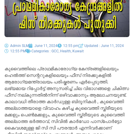
Admin SLM
June 11, 2024
12:55 pm
Updated : June 11, 2024
12:55 PM
Categories :
GCC
,
Health
,
Kuwait
കുവൈത്തിലെ പ്രാഥമികാരോഗ്യ കേന്ദ്രങ്ങളിലെയും
ഹെൽത്ത് സെന്ററുകളിലെയും ഫീസ് നിരക്കുകളിൽ
ആരോഗ്യമന്ത്രാലയം പരിഷ്കരണം ഏർപ്പെടുത്തി.
ലഭ്യമായ റിപ്പോർട്ട് അനുസരിച്ച് ചില വിഭാഗങ്ങളെ ചികിത്സ
ഫീസ് നല്കുന്നതിൽനിന്ന് ഒഴിവാക്കാനും ആലോചനയുണ്ട്.
കാലാവധി തീരാത്ത കാർഡുള്ള ബിദൂനികൾ , കുവൈത്തി
അല്ലാത്തയാളെ വിവാഹം കഴിച്ച കുവൈത്തി സ്ത്രീയുടെ
മക്കളും പെൺമക്കളും, കുവൈത്തി സ്ത്രീയുടെ കുവൈത്തി
അല്ലാത്ത ഭർത്താവ്, സിവിൽ കാർഡോ പാസ്‌പോർട്ടോ
കൈവശമുള്ള ജി സി സി പൗരന്മാർ എന്നിവർക്കാണ്