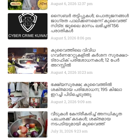
August 6, 2026
12:37 pm
സൈബർ തട്ടിപ്പുകൾ; പൊതുജനങ്ങൾ
ജാഗ്രത പാലിക്കണമെന്ന് കുവൈത്ത്
സിട്ര: ജൂലൈ മാസം ലഭിച്ചത് 156
പരാതികൾ
August 5, 2026
8:06 pm
കുവൈത്തിലെ വിവിധ
ഗവർണറേറ്റുകളിൽ കർശന സുരക്ഷാ-
ട്രാഫിക് പരിശോധനകൾ; 12 പേർ
അറസ്റ്റിൽ
August 4, 2026
10:23 am
ഭക്ഷ്യസുരക്ഷ; കുവൈത്തിൽ
ശക്തമായ പരിശോധന; 195 കിലോ
ഇറച്ചി പിടിച്ചെടുത്തു
August 2, 2026
9:09 am
വീടുകൾ കേന്ദ്രീകരിച്ച് അനധികൃത
പലചരക്ക് കടകൾ; ശക്തമായ
നടപടിയുമായി കുവൈത്ത്
July 31, 2026
9:23 am