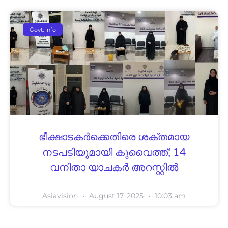
Govt. info
ഭീക്ഷാടകർക്കെതിരെ ശക്തമായ
നടപടിയുമായി കുവൈത്ത്; 14
വനിതാ യാചകർ അറസ്റ്റിൽ
Asiavision
August 17, 2025
10:03 am