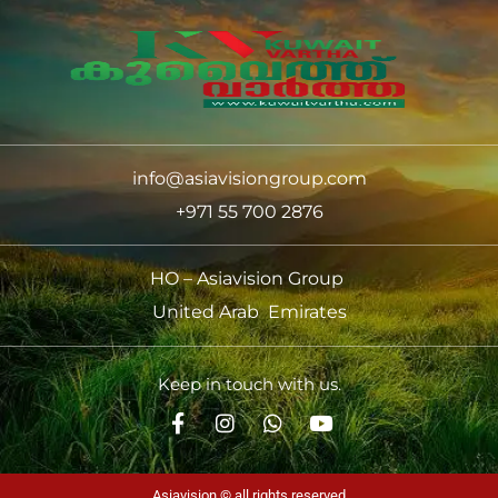
info@asiavisiongroup.com
+971 55 700 2876
HO – Asiavision Group
United Arab Emirates
Keep in touch with us.
Asiavision © all rights reserved