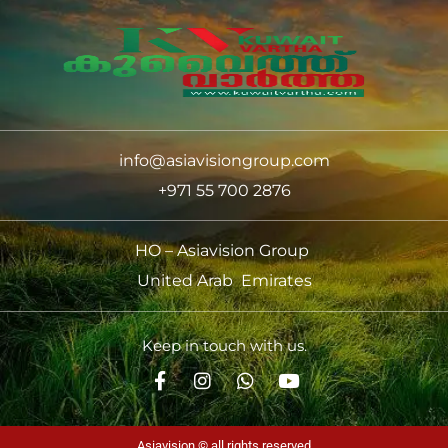
info@asiavisiongroup.com
+971 55 700 2876
HO – Asiavision Group
United Arab Emirates
Keep in touch with us.
Asiavision © all rights reserved