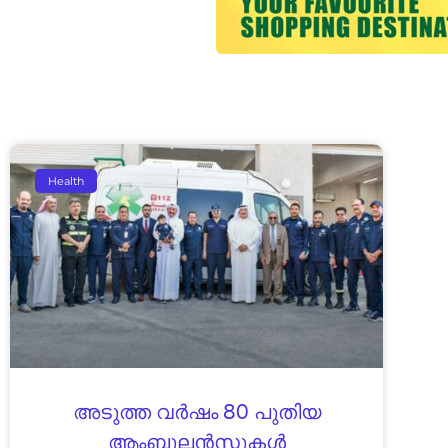
Health
അടുത്ത വർഷം 80 പുതിയ
ആംബുലൻസുകൾ