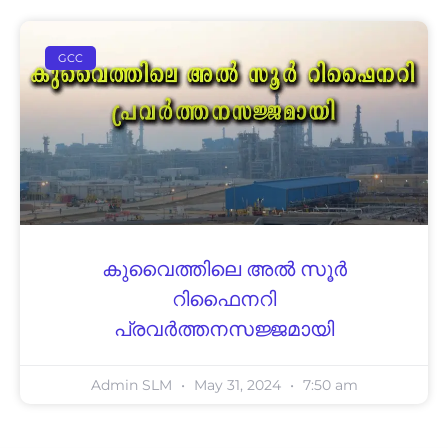
GCC
കുവൈത്തിലെ അൽ സൂർ
റിഫൈനറി
പ്രവർത്തനസജ്ജമായി
Admin SLM
May 31, 2024
7:50 am