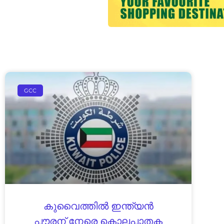
GCC
കുവൈത്തിൽ ഇന്ത്യൻ
പൗരന് നേരെ കൊലപാതക