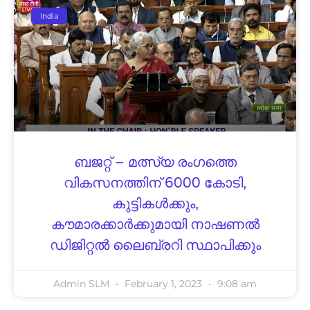
India
ബജറ്റ് – മത്സ്യ രംഗത്തെ
വികസനത്തിന് 6000 കോടി,
കുട്ടികൾക്കും,
കൗമാരക്കാർക്കുമായി നാഷണൽ
ഡിജിറ്റൽ ലൈബ്രറി സ്ഥാപിക്കും
Admin SLM
February 1, 2023
9:08 am