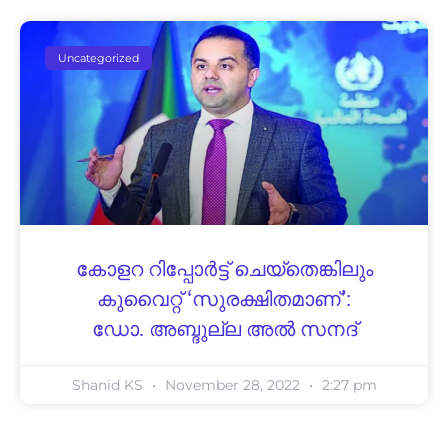
Uncategorized
കോളറ റിപ്പോർട്ട് ചെയ്‌തെങ്കിലും
കുവൈറ്റ് ‘സുരക്ഷിതമാണ്’:
ഡോ. അബ്ദുല്ല അൽ സനദ്
Shanid KS
November 28, 2022
2:27 pm