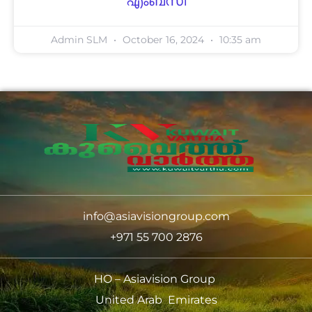
എംബസി
Admin SLM
October 16, 2024
10:35 am
info@asiavisiongroup.com
+971 55 700 2876
HO – Asiavision Group
United Arab Emirates