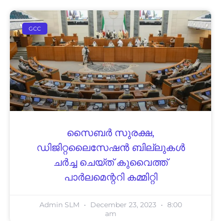
GCC
സൈബർ സുരക്ഷ,
ഡിജിറ്റലൈസേഷൻ ബില്ലുകൾ
ചർച്ച ചെയ്ത് കുവൈത്ത്
പാർലമെന്ററി കമ്മിറ്റി
Admin SLM
December 23, 2023
8:00
am