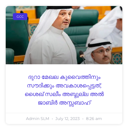
GCC
ദുറാ മേഖല കുവൈത്തിനും
സൗദിക്കും അവകാശപ്പെട്ടത്;
ശൈ​ഖ് സ​ലീം അ​ബ്ദു​ല്ല അ​ൽ
ജാ​ബി​ർ അ​സ്സ​ബാ​ഹ്
Admin SLM
July 12, 2023
8:26 am