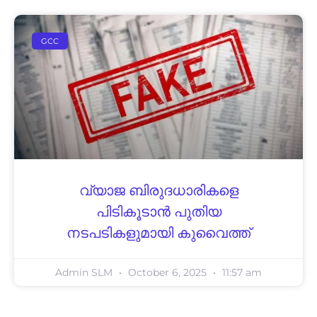
GCC
വ്യാജ ബിരുദധാരികളെ
പിടികൂടാൻ പുതിയ
നടപടികളുമായി കുവൈത്ത്
Admin SLM
October 6, 2025
11:57 am