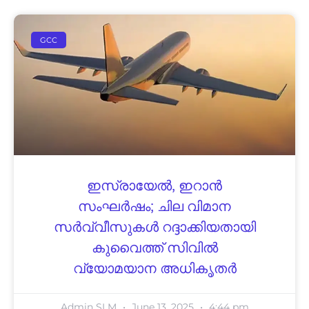
GCC
ഇസ്രായേൽ, ഇറാൻ
സംഘർഷം; ചില വിമാന
സർവ്വീസുകൾ റദ്ദാക്കിയതായി
കുവൈത്ത് സിവിൽ
വ്യോമയാന അധികൃതർ
Admin SLM
June 13, 2025
4:44 pm