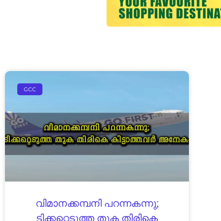
GCC
വിമാനക്കമ്പനി പറന്നകന്നു;
ടിക്കറ്റെടുത്ത തുക തിരികെ