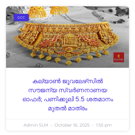
GCC
കല്യാൺ ജൂവലേഴ്‌സിൽ
സൗജന്യ സ്വർണനാണയ
ഓഫർ; പണിക്കൂലി 5.5 ശതമാനം
മുതൽ മാത്രം
Admin SLM
October 16, 2025
1:55 pm