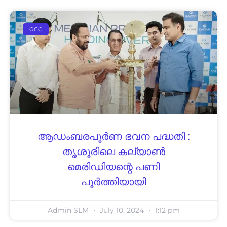
GCC
ആഡംബരപൂർണ ഭവന പദ്ധതി :
തൃശൂരിലെ കല്യാൺ
മെരിഡിയന്റെ പണി
പൂർത്തിയായി
Admin SLM
July 10, 2024
1:12 pm