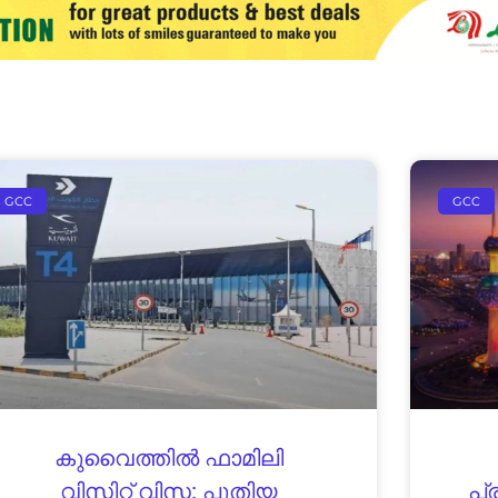
GCC
GCC
കുവൈത്തിൽ ഫാമിലി
വിസിറ്റ് വിസ: പുതിയ
പ്