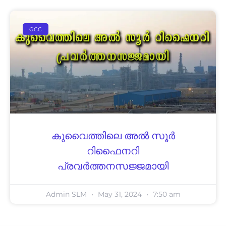
GCC
കുവൈത്തിലെ അൽ സൂർ
റിഫൈനറി
പ്രവർത്തനസജ്ജമായി
Admin SLM
May 31, 2024
7:50 am