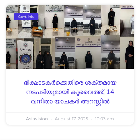
Govt. info
ഭീക്ഷാടകർക്കെതിരെ ശക്തമായ
നടപടിയുമായി കുവൈത്ത്; 14
വനിതാ യാചകർ അറസ്റ്റിൽ
Asiavision
August 17, 2025
10:03 am