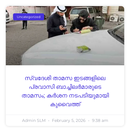
Uncategorized
സ്വദേശി താമസ ഇടങ്ങളിലെ
പ്രവാസി ബാച്ചിലർമാരുടെ
താമസം; കർശന നടപടിയുമായി
കുവൈത്ത്
Admin SLM
February 5, 2026
9:38 am