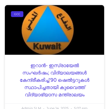
GCC
ഇറാൻ- ഇസ്രായേൽ
സംഘർഷം; വിദ്യാലയങ്ങൾ
കേന്ദ്രീകരിച്ച് 90 ഷെൽട്ടറുകൾ
സ്ഥാപിച്ചതായി കുവൈത്ത്
വിദ്യാഭ്യാസ മന്ത്രാലയം
Admin SLM
June 14, 2025
5:07 pm