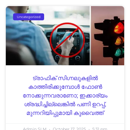
Uncategorized
ട്രാഫിക് സിഗ്നലുകളിൽ
കാത്തിരിക്കുമ്പോൾ ഫോൺ
നോക്കുന്നവരാണോ; ഇക്കാര്യം
ശ്രദ്ധിച്ചില്ലെങ്കിൽ പണി ഉറപ്പ്,
മുന്നറിയിപ്പുമായി കുവൈത്ത്
Admin SLM
October 17, 2025
5:31 pm