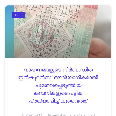
GCC
വാഹനങ്ങളുടെ നിർബന്ധിത
ഇൻഷുറൻസ്; ഔദ്യോഗികമായി
ചുമതലപ്പെടുത്തിയ
കമ്പനികളുടെ പട്ടിക
പ്രഖ്യാപിച്ച് കുവൈത്ത്
Admin SLM
November 12, 2025
3:28