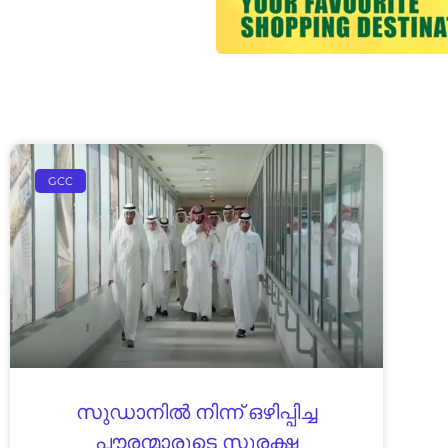
GCC
സുഡാനിൽ നിന്ന് ഒഴിപ്പിച്ച
പൗരന്മാരുടെ സുരക്ഷ