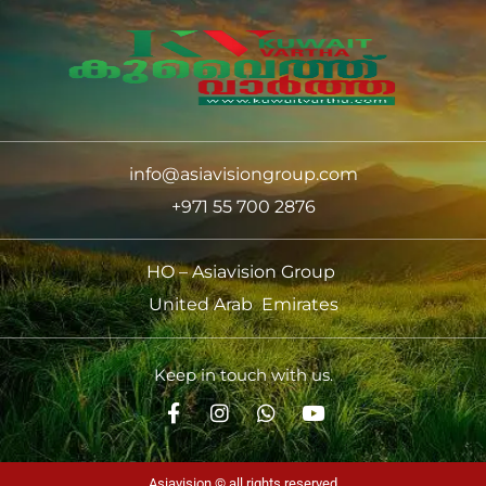
info@asiavisiongroup.com
+971 55 700 2876
HO – Asiavision Group
United Arab Emirates
Keep in touch with us.
Asiavision © all rights reserved