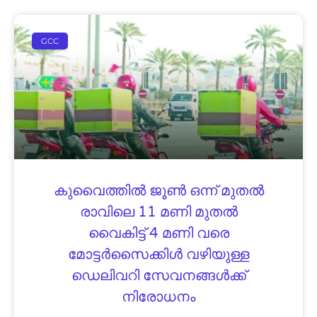
GCC
കുവൈത്തിൽ ജൂൺ ഒന്ന് മുതൽ
രാവിലെ 11 മണി മുതൽ
വൈകിട്ട് 4 മണി വരെ
മോട്ടർസൈക്കിൾ വഴിയുള്ള
ഡെലിവറി സേവനങ്ങൾക്ക്
നിരോധനം