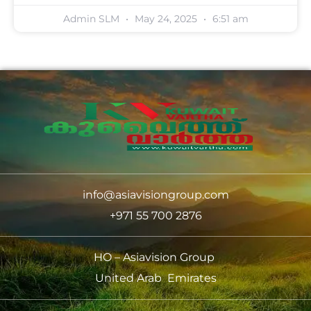
Admin SLM
May 24, 2025
6:51 am
info@asiavisiongroup.com
+971 55 700 2876
HO – Asiavision Group
United Arab Emirates