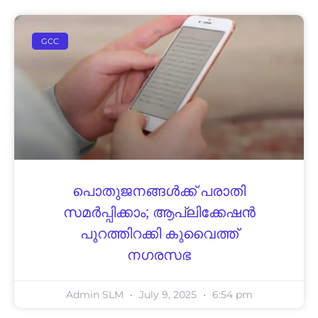
GCC
പൊതുജനങ്ങൾക്ക് പരാതി
സമർപ്പിക്കാം; ആപ്ലിക്കേഷൻ
പുറത്തിറക്കി കുവൈത്ത്‌
നഗരസഭ
Admin SLM
July 9, 2025
6:54 pm