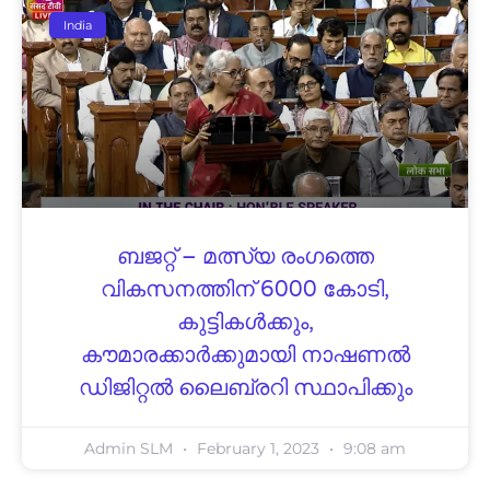
India
ബജറ്റ് – മത്സ്യ രംഗത്തെ
വികസനത്തിന് 6000 കോടി,
കുട്ടികൾക്കും,
കൗമാരക്കാർക്കുമായി നാഷണൽ
ഡിജിറ്റൽ ലൈബ്രറി സ്ഥാപിക്കും
Admin SLM
February 1, 2023
9:08 am