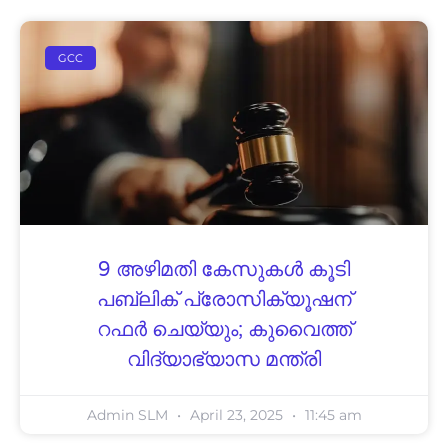
GCC
9 അഴിമതി കേസുകൾ കൂടി
പബ്ലിക് പ്രോസിക്യൂഷന്
റഫർ ചെയ്യും; കുവൈത്ത്
വിദ്യാഭ്യാസ മന്ത്രി
Admin SLM
April 23, 2025
11:45 am