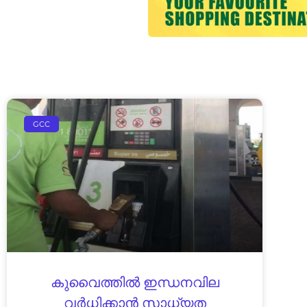
GCC
കുവൈത്തിൽ ഇന്ധനവില
വർധിക്കാൻ സാധ്യത