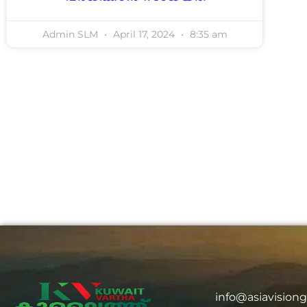
Admin SLM
April 17, 2024
8:35 am
info@asiavision