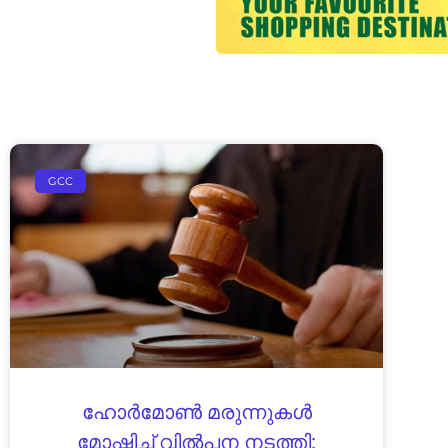
GCC
ഹോർമോൺ മരുന്നുകൾ
മോഷ്ടിച്ച് വിൽപന നടത്തി;