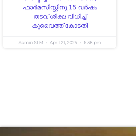
ഫാർമസിസ്റ്റിനു 15 വർഷം
തടവ് ശിക്ഷ വിധിച്ച്
കുവൈത്ത് കോടതി
Admin SLM
April 21, 2025
6:38 pm