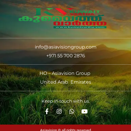
info@asiavisiongroup.com
+971 55 700 2876
HO – Asiavision Group
United Arab Emirates
Keep in touch with us.
Asiavision © all rights reserved