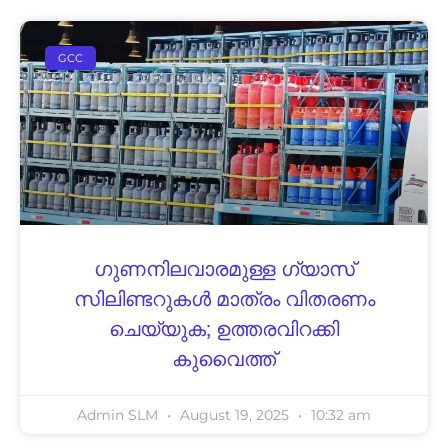
GCC
ഗുണനിലവാരമുള്ള ഗ്യാസ്
സിലിണ്ടറുകൾ മാത്രം വിതരണം
ചെയ്യുക; ഉത്തരവിറക്കി
കുവൈത്ത്
Admin SLM
August 19, 2025
10:32 am