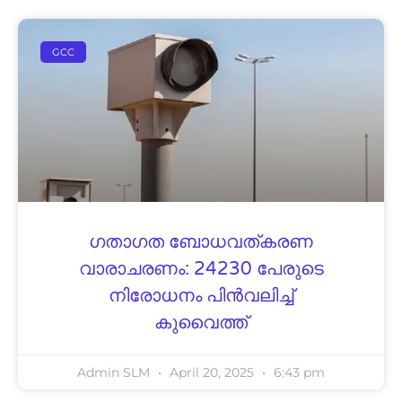
GCC
ഗതാഗത ബോധവത്കരണ
വാരാചരണം: 24230 പേരുടെ
നിരോധനം പിൻവലിച്ച്
കുവൈത്ത്‌
Admin SLM
April 20, 2025
6:43 pm