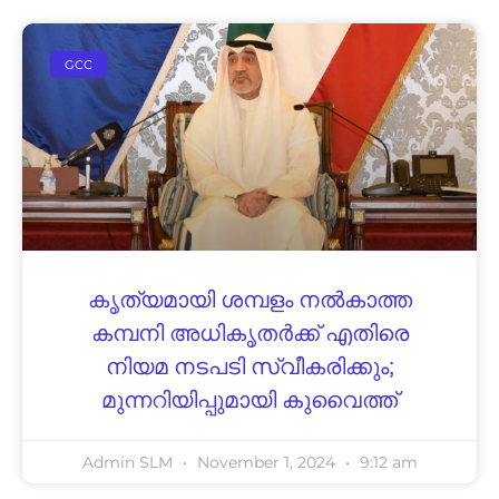
GCC
കൃത്യമായി ശമ്പളം നൽകാത്ത
കമ്പനി അധികൃതർക്ക് എതിരെ
നിയമ നടപടി സ്വീകരിക്കും;
മുന്നറിയിപ്പുമായി കുവൈത്ത്
Admin SLM
November 1, 2024
9:12 am