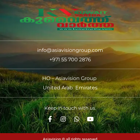
info@asiavisiongroup.com
+971 55 700 2876
HO – Asiavision Group
United Arab Emirates
Keep in touch with us.
Asiavision © all rights reserved