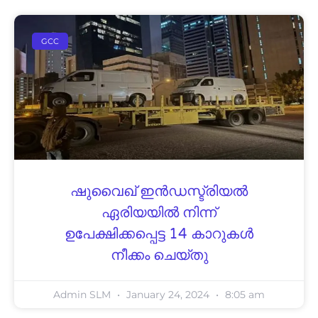
GCC
ഷുവൈഖ് ഇൻഡസ്ട്രിയൽ
ഏരിയയിൽ നിന്ന്
ഉപേക്ഷിക്കപ്പെട്ട 14 കാറുകൾ
നീക്കം ചെയ്തു
Admin SLM
January 24, 2024
8:05 am