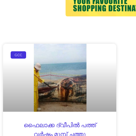
GCC
ഫൈലാക്ക ദ്വീപിൽ പത്ത്
വർഷം മുമ്പ് ചത്തു