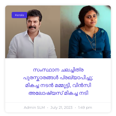
Kerala
സംസ്ഥാന ചലച്ചിത്ര
പുരസ്കാരങ്ങൾ പ്രഖ്യാപിച്ചു;
മികച്ച നടൻ മമ്മൂട്ടി, വിൻസി
അലോഷ്യസ് മികച്ച നടി
Admin SLM
July 21, 2023
1:49 pm