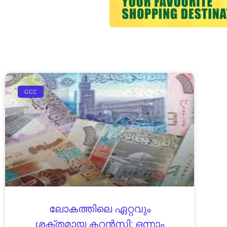
GCC
ലോകത്തിലെ ഏറ്റവും
ശക്തമായ കറൻസി: ഒന്നാം