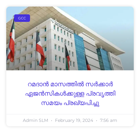
GCC
റമദാൻ മാസത്തിൽ സർക്കാർ
ഏജൻസികൾക്കുള്ള പ്രവൃത്തി
സമയം പ്രഖ്യപിച്ചു
Admin SLM
February 19, 2024
7:56 am