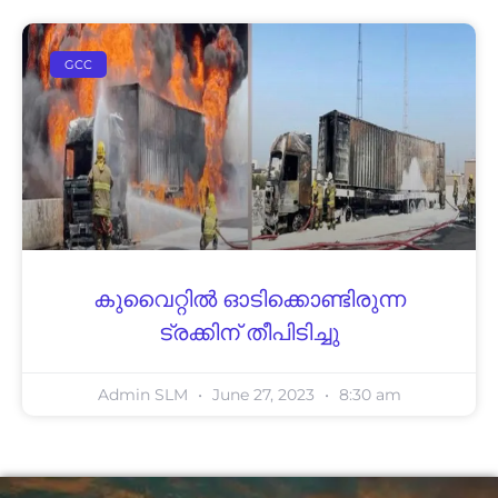
GCC
കുവൈറ്റിൽ ഓ​ടി​ക്കൊ​ണ്ടി​രു​ന്ന
ട്ര​ക്കി​ന് തീ​പി​ടി​ച്ചു
Admin SLM
June 27, 2023
8:30 am