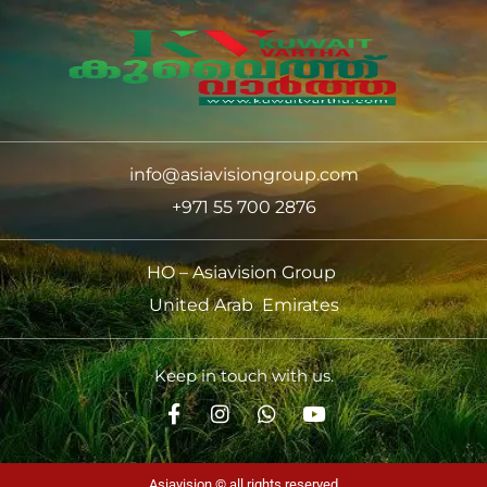
info@asiavisiongroup.com
+971 55 700 2876
HO – Asiavision Group
United Arab Emirates
Keep in touch with us.
Asiavision © all rights reserved