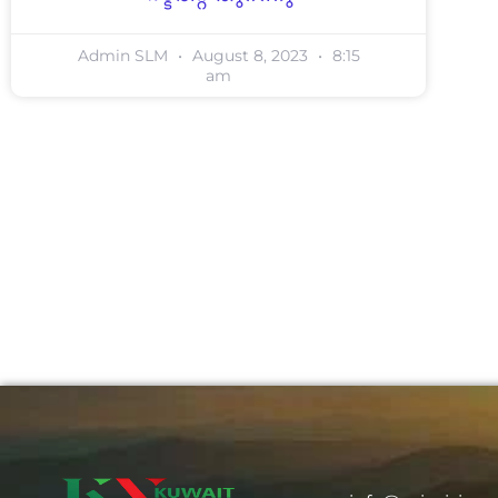
Admin SLM
August 8, 2023
8:15
am