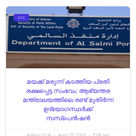
GCC
മയക്ക് മരുന്ന് കടത്തിയ പ്രതി
രക്ഷപ്പെട്ട സംഭവം: ആഭ്യന്തര
മന്ത്രാലയത്തിലെ രണ്ട് മുതിർന്ന
ഉദ്യോഗസ്ഥർക്ക്
സസ്‌പെൻഷൻ
Admin SLM
April 27, 2023
7:08 am