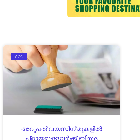
GCC
അറുപത് വയസിന് മുകളിൽ
പ്രായമുള്ളവർക്ക് ബിരുദ