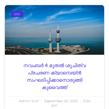
GCC
നവംബർ 4 മുതൽ ശുചിത്വ
പ്രചരണ ക്യാമ്പെയ്ൻ
സംഘടിപ്പിക്കാനൊരുങ്ങി
കുവൈത്ത്
Admin SLM
September 20, 2025
5:04
pm